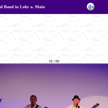
val Band in Lohr a. Main
16 / 60