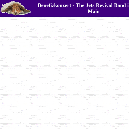
Benefizkonzert - The Jets Revival Band 
Main